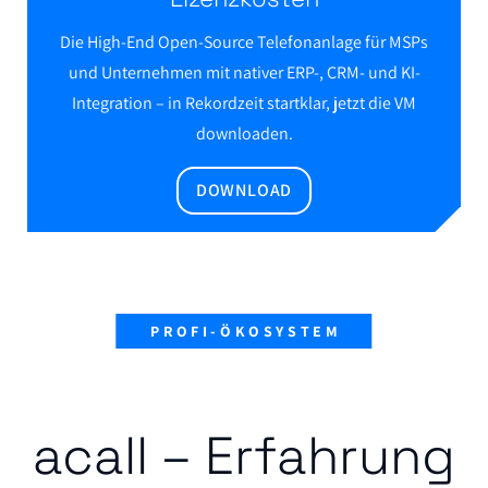
Die High-End Open-Source Telefonanlage für MSPs
und Unternehmen mit nativer ERP-, CRM- und KI-
Integration – in Rekordzeit startklar, jetzt die VM
downloaden.
DOWNLOAD
PROFI-ÖKOSYSTEM
acall – Erfahrung