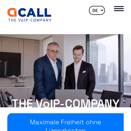
THE V
o
IP-COMPANY
Maximale Freiheit ohne
Lizenzkosten