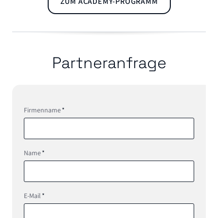
ZUM ACADEMY-PROGRAMM
Partneranfrage
Pflichtfeld
Firmenname
*
Pflichtfeld
Name
*
Pflichtfeld
E-Mail
*